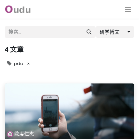
研学博文
4 文章
×
pda
欧度仁杰