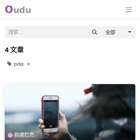
全部
4 文章
×
pda
欧度仁杰